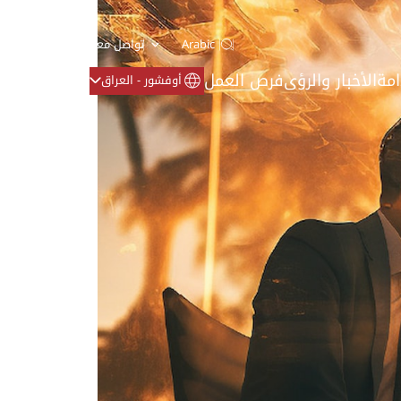
Arabic
تواصل معنا
امة
الأخبار والرؤى
فرص العمل
أوفشور - العراق