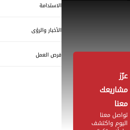
الاستدامة
SearchButtonText
الأخبار والرؤى
فرص العمل
عزّز
مشاريعك
معنا
تواصل معنا
اليوم واكتشف