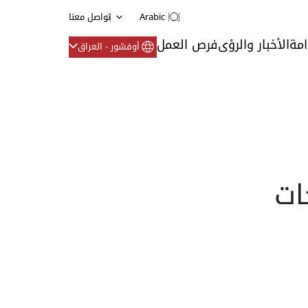
Arabic
تواصل معنا
امة
الأخبار والرؤى
فرص العمل
أوفشور - العراق
: مضخات