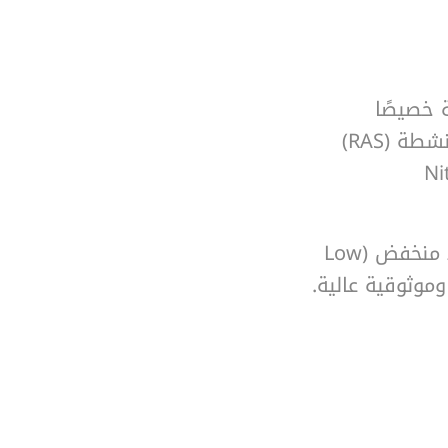
(ABS RCP)، مصمّمة خصيصًا
لتطبيقات إعادة التدوير الداخلي وإرجاع الحمأة المنشطة (RAS)
Nitrific /
تم تحسينها لتوفير تدفّقات كبيرة عند ارتفاع ضغط منخفض (Low