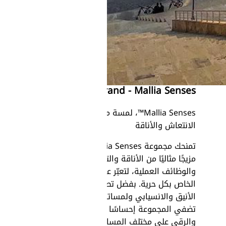
والميكانيكية وأنظمة
الأتمتة.
Legrand - Mallia Senses
Mallia Senses™، لمسة من
الانتعاش والأناقة
تمنحك مجموعة Mallia Senses™
مزيجًا مثاليًا من الأناقة والتميز
والوظائف العملية، لتعبّر عن أسلوبك
الخاص بكل حرية. بفضل تصميمها
الأنيق والانسيابي ولمساتها الراقية،
تضفي المجموعة إحساسًا بالخفة
والرقي على مختلف المساحات.