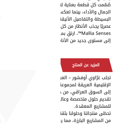
صُمّمت كل قطعة بعناية لتجمع بين
الجمال والأداء، بينما تعكس الخطوط
البسيطة والتفاصيل الأنيقة طابعًا
عصريًا يجذب الأنظار من كل زاوية. مع
Mallia Senses™، ارتقِ بمساحاتك
إلى مستوى جديد من الأناقة.
المزيد عن المنتج
تجلب غزّاوي أوفشور – العراق الخبرة
الإقليمية العريقة لمجموعة غزّاوي
إلى السوق العراقي، من خلال
تقديم حلول متخصصة وعالية الجودة
للمشاريع المعقدة.
تحظى منتجاتنا وحلولنا بثقة العديد
من المشاريع البارزة، مما يعكس
التزامنا بالجودة والموثوقية وتقديم