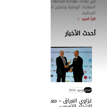
في بغداد، مؤكدةً التزامها بدعم
المهارات الوطنية وتمكين الكفاءات
العراقية.
اقرأ المزيد
أحدث الأخبار
SearchButtonText
العراق
يونيو, 2026
غزاوي العراق – معرض
الاتحاد الأوروبي