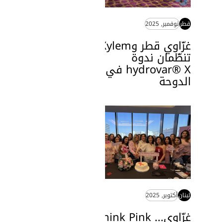
قطر
نوفمبر, 2025
غزّاوي قطر وXylem
تنظّمان ندوة
hydrovar® X في
الدوحة
لبنان
أكتوبر, 2025
غزّاوي... Think Pink