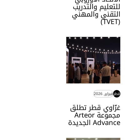
للتعليم والتدريب
التقني والمهني
(TVET)
قطر
فبراير, 2026
غزّاوي قطر تطلق
مجموعة Arteor
Advance الجديدة