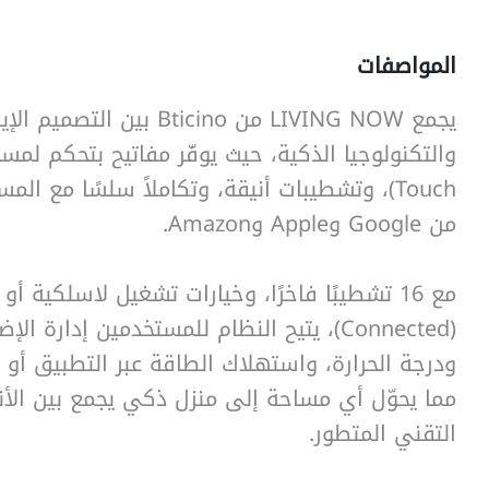
المواصفات
يجمع LIVING NOW من Bticino بين
SearchButtonText
Touch)، وتشطيبات أنيقة، وتكاملاً سلسًا مع ال
من Google وApple وAmazon.
مع 16 تشطيبًا فاخرًا، وخيارات تشغيل لاسلكية أو
(Connected)، يتيح النظام للمستخدمين إدارة ال
ودرجة الحرارة، واستهلاك الطاقة عبر التطبيق أو ال
مما يحوّل أي مساحة إلى منزل ذكي يجمع بين الأنا
التقني المتطور.