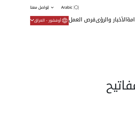
Arabic
تواصل معنا
امة
الأخبار والرؤى
فرص العمل
أوفشور - العراق
Bticino - L: مفاتيح