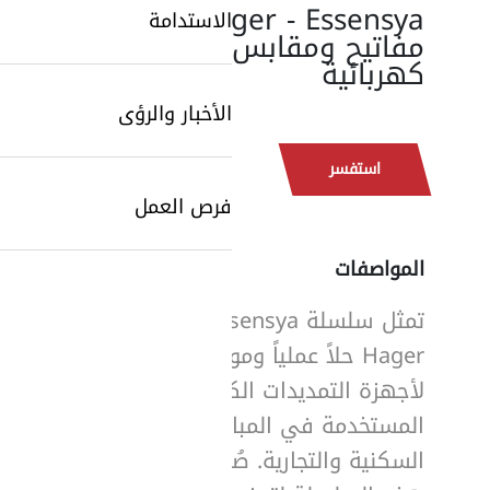
Hager - Essensya:
الاستدامة
مفاتيح ومقابس
كهربائية
الأخبار والرؤى
استفسر
فرص العمل
المواصفات
SearchButtonText
تمثل سلسلة Essensya من
Hager حلاً عملياً وموثوقاً
لأجهزة التمديدات الكهربائية
المستخدمة في المباني
السكنية والتجارية. صُممت